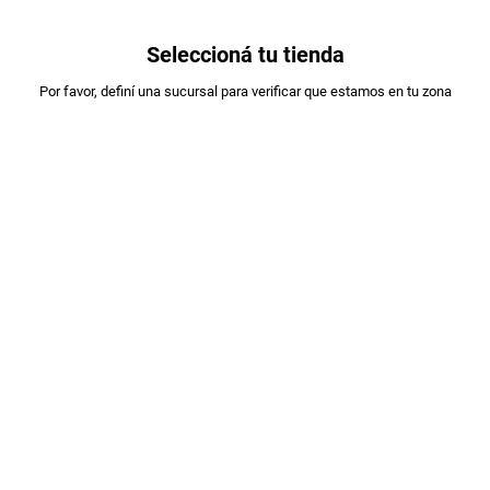
0
Seleccioná tu tienda
Estás en:
Por favor, definí una sucursal para verificar que estamos en tu zona
LECHES VEGETALES
Filtrar
10
productos
SERENISIMA
LECHE DE ALMENDRAS SSMA BARISTA X1LT