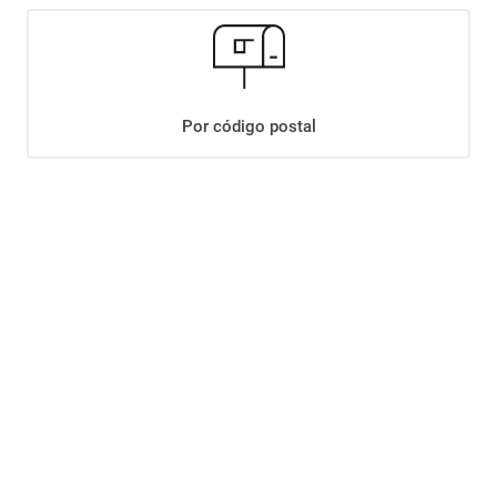
Por código postal
SSMA DANONE
ALIMENTO A BASE DE ALMENDRAS SILK
S/A X1LT
$
5999
,
90
Agregar