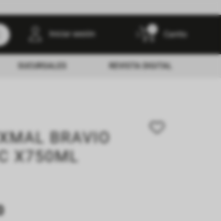
0
Iniciar sesión
SUCURSALES
REVISTA DIGITAL
UXMAL BRAVIO
C X750ML
0