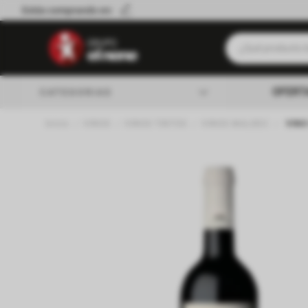
Estás comprando en:
¿Qué producto b
Términos má
OFERT
CATEGORIAS
Leche
VINOS
VINOS TINTOS
VINOS MALBEC
VIN
Queso
almacen
Cerveza
Galletitas
lacteos
Yerba
verduleria
Aceite
Fideos
carniceria
Cafe