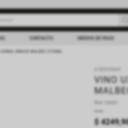
uscas?
s buscados
AS
CONTACTO
MEDIOS DE PAGO
O UXMAL BRAVIO MALBEC X750ML
A DESIGNAR
VINO 
MALBE
PLU
:
139423
$
4249
,
9