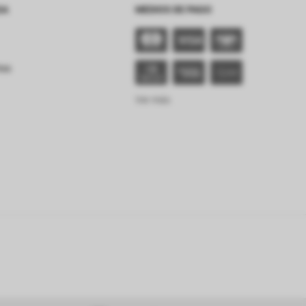
SA
MEDIOS DE PAGO
tes
Ver más