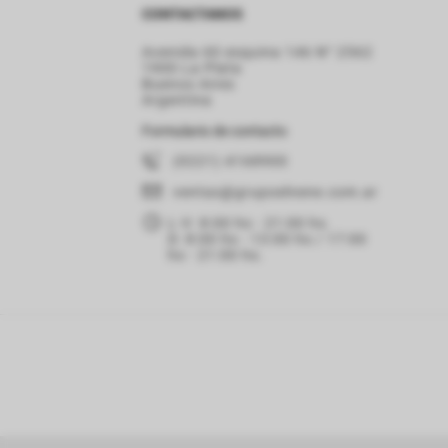
CONTACTANOS
Avenida 60 esquina 146 N° 2562
1900 La Plata
Buenos Aires
Argentina
Formulario de contacto
(0221) 4168900
ventas
@grupoelnene.com.ar
L-V: 8:00 hs - 21:00 hs.
D: 8:00 hs - 13:00 hs / 17:00
hs - 21:00 hs.