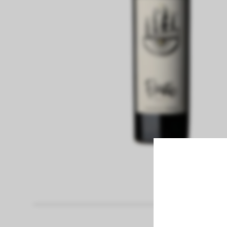
fiambreria
Pan
Papel Higienico
panaderia
pastas frescas
congelados
bebidas sin alcohol
bebidas con alcohol
vinos
limpieza