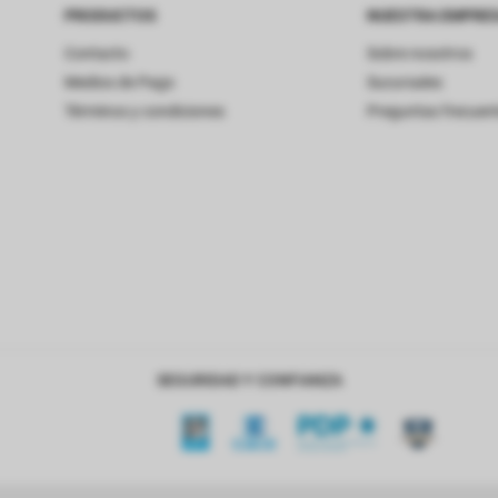
PRODUCTOS
NUESTRA EMPRE
Contacto
Sobre nosotros
Medios de Pago
Sucursales
Términos y condiciones
Preguntas frecuen
SEGURIDAD Y CONFIANZA