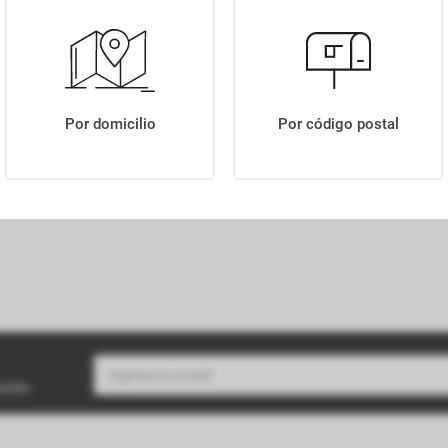
VINO UXMAL BRAVIO MALBEC X750ML
Por domicilio
Por código postal
buzón.