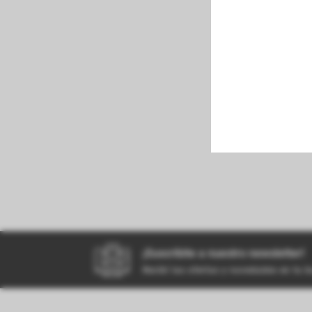
perfumeria
kiosco
bazar
¡Suscribite a nuestro newsletter!
Recibí las ofertas y novedades en tu 