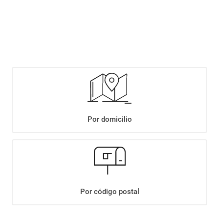
$
2599
,
90
$
2999
,
90
Agregar
Por domicilio
Compartir:
+
Descripción
+
VINO SUC.ABEL MICHEL TORINO TINTO X1.125ML
Datos Técnicos
Por código postal
¡Suscribite a nuestro newsletter!