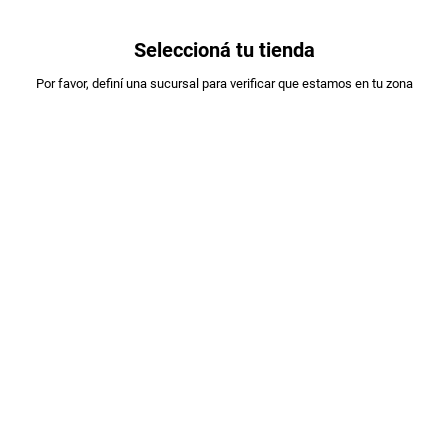
0
Seleccioná tu tienda
Estás en:
Por favor, definí una sucursal para verificar que estamos en tu zona
OFERTAS
A DESIGNAR
VINO SUC.ABEL MICHEL TORINO TINTO
X1.125ML
PLU
:
204099