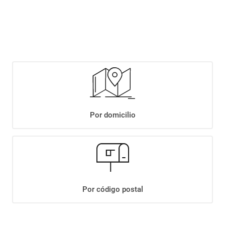
$
13
.
049
,
90
Agregar
Compartir:
Por domicilio
+
Descripción
+
VINO SAPO DE OTRO POZO BLEND DE TINTAS X 750CC
Datos Técnicos
Por código postal
¡Suscribite a nuestro newsletter!
Recibí las ofertas y novedades en tu buzón.