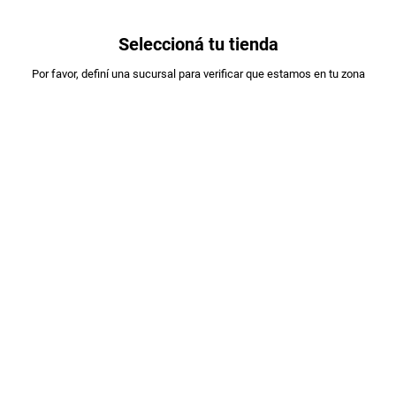
0
Seleccioná tu tienda
Estás en:
Por favor, definí una sucursal para verificar que estamos en tu zona
A DESIGNAR
VINO SAPO DE OTRO POZO BLEND DE
TINTAS X 750CC
PLU
:
398483