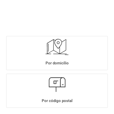
Este producto se encuentra agotado temporalmente. Completá tus datos y
te avisaremos cuando haya stock disponible.
Notificarme si hay stock
Por domicilio
+
Descripción
+
VINO RUTINI CAB. FRANC MALBEC X 750ML
Por código postal
Datos Técnicos