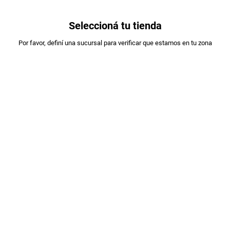
0
Seleccioná tu tienda
Estás en:
Por favor, definí una sucursal para verificar que estamos en tu zona
A DESIGNAR
VINO RUTINI CAB. FRANC MALBEC X 750ML
PLU
:
972359