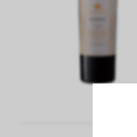
fiambreria
Papel Higienico
Pan
panaderia
pastas frescas
congelados
bebidas sin alcohol
bebidas con alcohol
vinos
limpieza