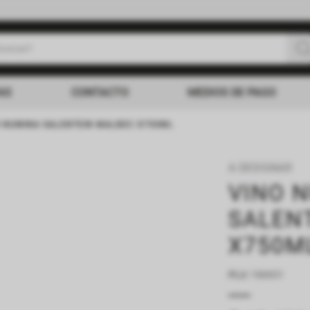
uscas?
s buscados
AS
CONTACTO
MEDIOS DE PAGO
O NUMINA SALENTEIN MALBEC X750ML
A DESIGNAR
VINO 
SALEN
X750M
PLU
:
196931