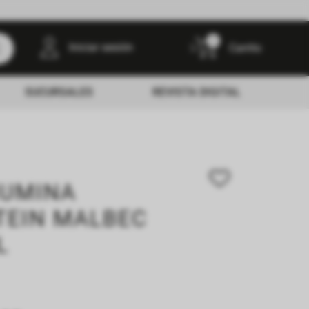
0
Iniciar sesión
SUCURSALES
REVISTA DIGITAL
NUMINA
TEIN MALBEC
L