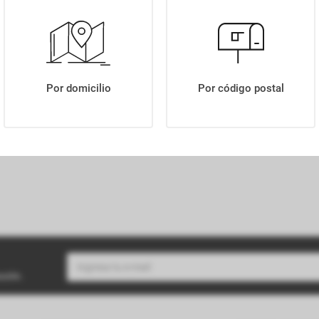
VINO NUMINA SALENTEIN MALBEC X750ML
Por domicilio
Por código postal
buzón.