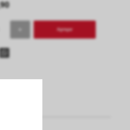
90
Agregar
s