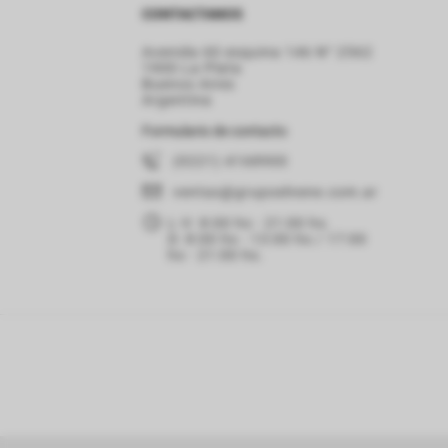
CONTACTANOS
Avenida 60 esquina 146 N° 2562
1900 La Plata
Buenos Aires
Argentina
Formulario de contacto
(0221) 4168900
ventas
@grupoelnene.com.ar
L-V: 8:00 hs - 21:00 hs.
D: 8:00 hs - 13:00 hs / 17:00
hs - 21:00 hs.