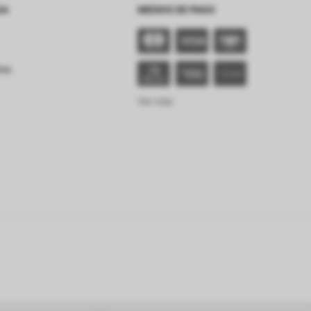
SA
MEDIOS DE PAGO
tes
Ver más