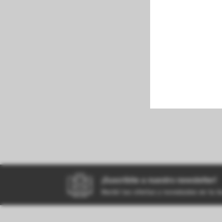
perfumeria
kiosco
bazar
¡Suscribite a nuestro newsletter!
Recibí las ofertas y novedades en tu 