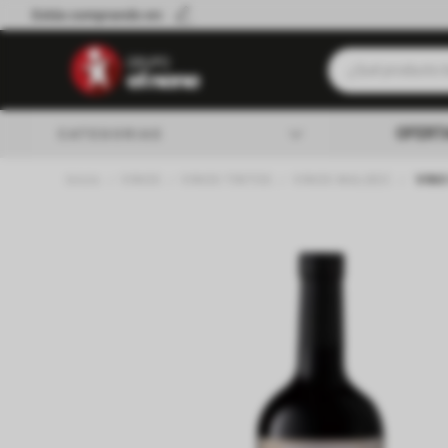
Estás comprando en:
¿Qué producto b
Términos má
OFERT
CATEGORIAS
Leche
VINOS
VINOS TINTOS
VINOS MALBEC
VIN
Queso
almacen
Cerveza
Galletitas
lacteos
Yerba
verduleria
Aceite
Cafe
carniceria
Fideos