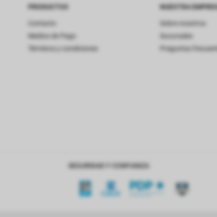
PRODUCTOS
NUESTRA EMPRE
Contacto
Sobre nosotros
Medios de Pago
Sucursales
Términos y condiciones
Preguntas frecuen
SEGURIDAD Y CONFIANZA