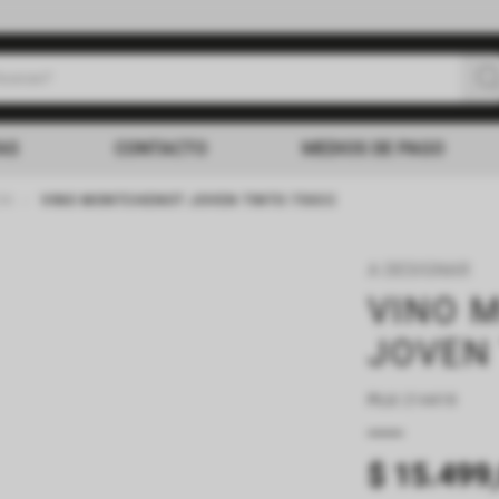
uscas?
s buscados
AS
CONTACTO
MEDIOS DE PAGO
ON
VINO MONTCHENOT JOVEN TINTO 750CC
A DESIGNAR
VINO 
JOVEN
PLU
:
214418
$
15
.
499
,