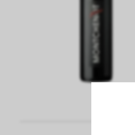
fiambreria
Pan
Papel Higienico
panaderia
pastas frescas
congelados
bebidas sin alcohol
bebidas con alcohol
vinos
limpieza