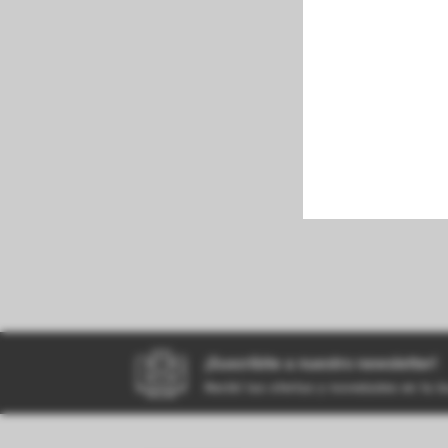
perfumeria
kiosco
bazar
¡Suscribite a nuestro newsletter!
Recibí las ofertas y novedades en tu 