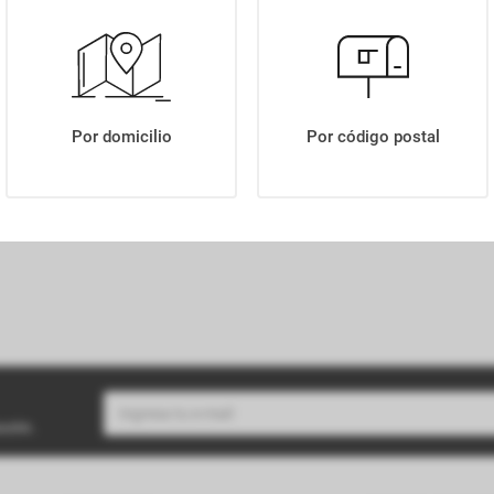
VINO MONTCHENOT JOVEN TINTO 750CC
Por domicilio
Por código postal
buzón.