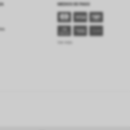
SA
MEDIOS DE PAGO
tes
Ver más