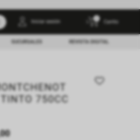
0
Iniciar sesión
SUCURSALES
REVISTA DIGITAL
MONTCHENOT
 TINTO 750CC
00