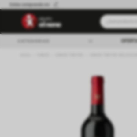
Estás comprando en:
¿Qué producto b
Términos má
OFERT
CATEGORIAS
Leche
VINOS
VINOS TINTOS
VINOS TINTOS SELECCI
Queso
almacen
Cerveza
Galletitas
lacteos
Yerba
verduleria
Aceite
Fideos
carniceria
Cafe