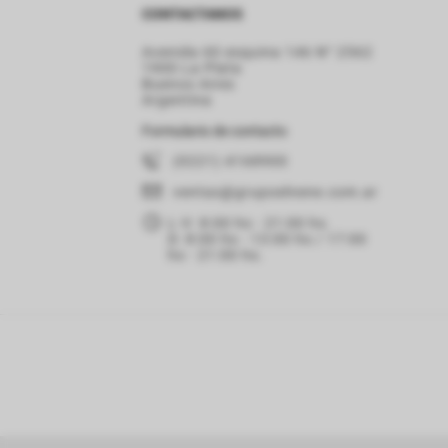
CONTACTANOS
Avenida 60 esquina 146 N° 2562
1900 La Plata
Buenos Aires
Argentina
Formulario de contacto
(0221) 4168900
ventas
@grupoelnene.com.ar
L-V: 8:00 hs - 21:00 hs.
D: 8:00 hs - 13:00 hs / 17:00
hs - 21:00 hs.