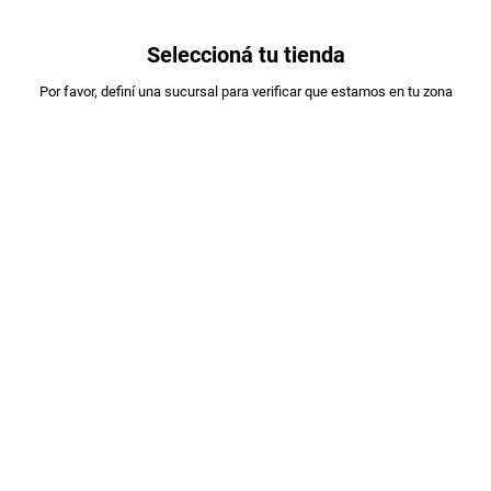
0
Seleccioná tu tienda
Estás en:
Por favor, definí una sucursal para verificar que estamos en tu zona
A DESIGNAR
VINO PERRO CALLEJERO BLEND DE
MALBEC X750CC
PLU
:
398472