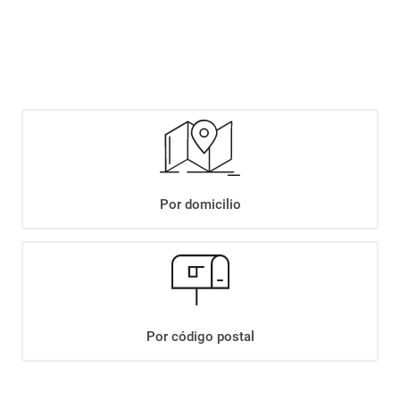
$
7749
,
90
Agregar
Compartir:
Por domicilio
+
Descripción
+
VINO PERRO CALLEJERO BLEND DE MALBEC X750CC
Datos Técnicos
Por código postal
¡Suscribite a nuestro newsletter!
Recibí las ofertas y novedades en tu buzón.