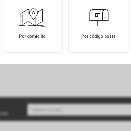
VINO KILLKA SALENTEIN WINES MALBEC X750ML
Por domicilio
Por código postal
buzón.