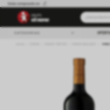
Estás comprando en:
¿Qué producto b
Términos má
OFERT
CATEGORIAS
Leche
VINOS
VINOS TINTOS
VINOS MALBEC
VINO
Queso
almacen
Cerveza
Galletitas
lacteos
Yerba
verduleria
Aceite
Cafe
carniceria
Fideos