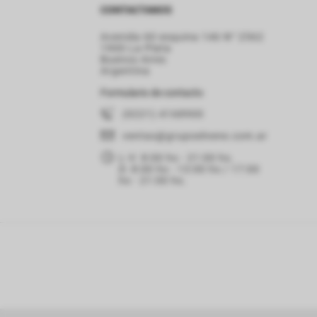
CONTACTANOS
Avenida 60 esquina 146 N° 2562
1900 La Plata
Buenos Aires
Argentina
Formulario de contacto
(0221) 4168900
ventas
@grupoelnene.com.ar
L-V: 8:00 hs - 21:00 hs.
D: 8:00 hs - 13:00 hs / 17:00
hs - 21:00 hs.