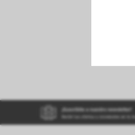
perfumeria
kiosco
bazar
¡Suscribite a nuestro newsletter!
Recibí las ofertas y novedades en tu 