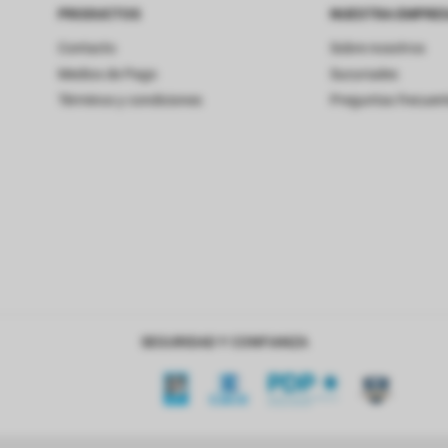
PRODUCTOS
NUESTRA EMPRE
Contacto
Sobre nosotros
Medios de Pago
Sucursales
Términos y condiciones
Preguntas frecuen
SEGURIDAD Y CONFIANZA