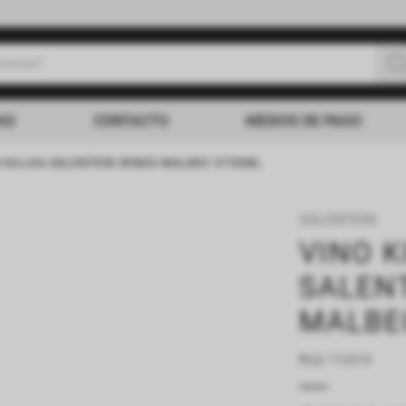
uscas?
s buscados
AS
CONTACTO
MEDIOS DE PAGO
 KILLKA SALENTEIN WINES MALBEC X750ML
SALENTEIN
VINO K
SALEN
MALBE
PLU
:
713519