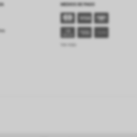
SA
MEDIOS DE PAGO
tes
Ver más