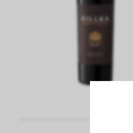
fiambreria
Papel Higienico
Pan
panaderia
pastas frescas
congelados
bebidas sin alcohol
bebidas con alcohol
vinos
limpieza