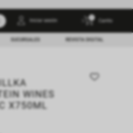
0
Iniciar sesión
SUCURSALES
REVISTA DIGITAL
ILLKA
TEIN WINES
C X750ML