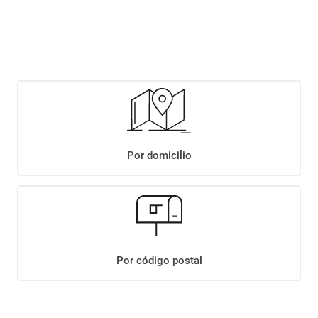
$
15
.
999
,
00
Agregar
Compartir:
Por domicilio
+
Descripción
+
VINO GAIA CABERNET FRANC 2021 X750ML
Datos Técnicos
Por código postal
¡Suscribite a nuestro newsletter!
Recibí las ofertas y novedades en tu buzón.