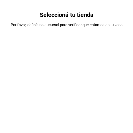
0
Seleccioná tu tienda
Estás en:
Por favor, definí una sucursal para verificar que estamos en tu zona
A DESIGNAR
VINO GAIA CABERNET FRANC 2021 X750ML
PLU
:
850409