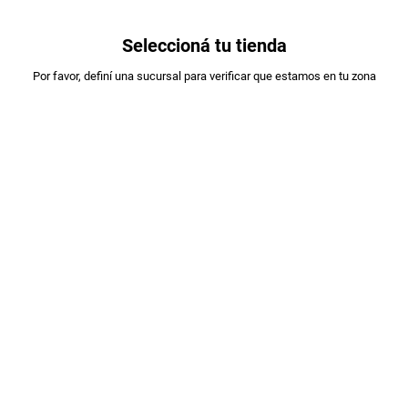
0
Seleccioná tu tienda
Estás en:
Por favor, definí una sucursal para verificar que estamos en tu zona
A DESIGNAR
VINO FINJAMOS DEMENCIA CORTE DE
TINTAS X750ML
PLU
:
6600296