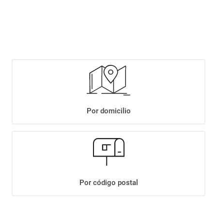
$
4690
,
00
Agregar
Compartir:
Por domicilio
+
Descripción
+
VINO FINJAMOS DEMENCIA CORTE DE TINTAS X750ML
Datos Técnicos
Por código postal
¡Suscribite a nuestro newsletter!
Recibí las ofertas y novedades en tu buzón.