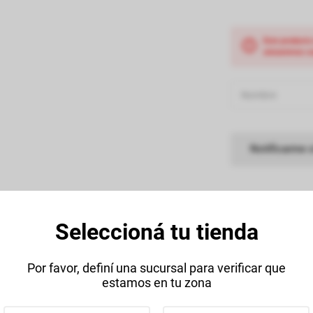
Este producto
avisaremos cu
Notificarme s
Seleccioná tu tienda
Descripción
Datos Técnico
Por favor, definí una sucursal para verificar que
estamos en tu zona