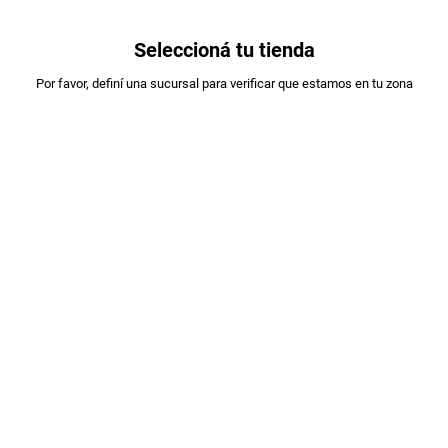
0
Seleccioná tu tienda
Estás en:
Por favor, definí una sucursal para verificar que estamos en tu zona
A DESIGNAR
VINO CRUZ ALTA BLEND. X750CC
PLU
:
255507