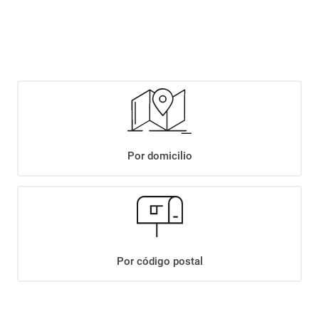
$
8449
,
00
Agregar
Compartir:
Por domicilio
+
Descripción
+
VINO CRUZ ALTA BLEND. X750CC
Datos Técnicos
Por código postal
¡Suscribite a nuestro newsletter!
Recibí las ofertas y novedades en tu buzón.