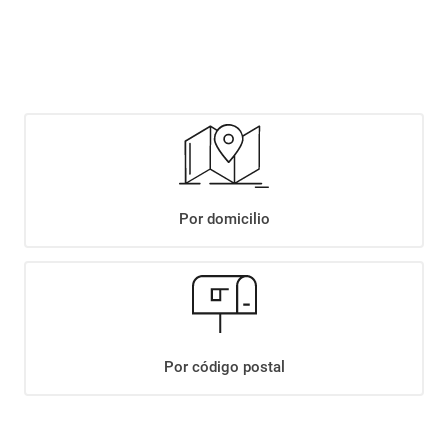
$
5999
,
90
Agregar
Compartir:
Por domicilio
+
Descripción
+
VINO CRIOS MALBEC X750ML
Datos Técnicos
Por código postal
¡Suscribite a nuestro newsletter!
Recibí las ofertas y novedades en tu buzón.