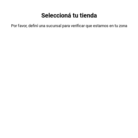
0
Seleccioná tu tienda
Estás en:
Por favor, definí una sucursal para verificar que estamos en tu zona
A DESIGNAR
VINO CRIOS MALBEC X750ML
PLU
:
850393