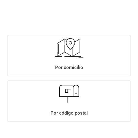
$
4899
,
00
Agregar
Compartir:
Por domicilio
+
Descripción
+
VINO CHACABUCO MALBEC X750ML
Datos Técnicos
Por código postal
¡Suscribite a nuestro newsletter!
Recibí las ofertas y novedades en tu buzón.