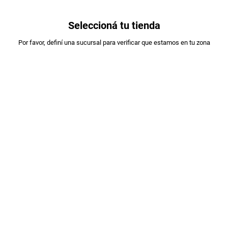
0
Seleccioná tu tienda
Estás en:
Por favor, definí una sucursal para verificar que estamos en tu zona
A DESIGNAR
VINO CHACABUCO MALBEC X750ML
PLU
:
564347