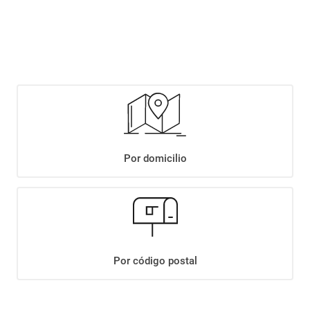
$
6999
,
00
Agregar
Compartir:
Por domicilio
+
Descripción
+
VINO CASILLERO DEL DIABLO ROSADO X750ML
Datos Técnicos
Por código postal
¡Suscribite a nuestro newsletter!
Recibí las ofertas y novedades en tu buzón.