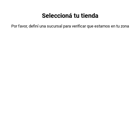
0
Seleccioná tu tienda
Estás en:
Por favor, definí una sucursal para verificar que estamos en tu zona
A DESIGNAR
VINO CASILLERO DEL DIABLO ROSADO
X750ML
PLU
:
209710