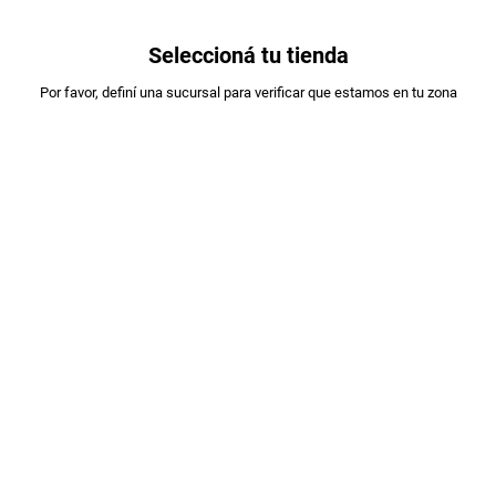
0
Seleccioná tu tienda
Estás en:
Por favor, definí una sucursal para verificar que estamos en tu zona
SALENTEIN
VINO CALLIA CABERNET SAUVIGNON
X750ML
PLU
:
196403