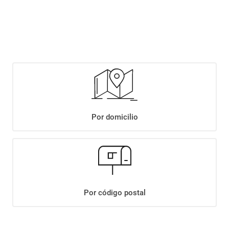
$
4299
,
90
Agregar
Compartir:
Por domicilio
+
Descripción
+
VINO CALLIA CABERNET SAUVIGNON X750ML
Datos Técnicos
Por código postal
¡Suscribite a nuestro newsletter!
Recibí las ofertas y novedades en tu buzón.