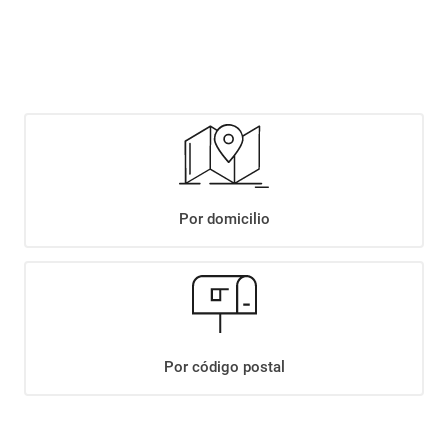
$
3999
,
90
Agregar
Compartir:
Por domicilio
+
Descripción
+
VINO CABARCENO PATERO TINTO 1125C
Datos Técnicos
Por código postal
¡Suscribite a nuestro newsletter!
Recibí las ofertas y novedades en tu buzón.