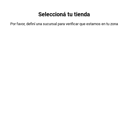
0
Seleccioná tu tienda
Estás en:
Por favor, definí una sucursal para verificar que estamos en tu zona
A DESIGNAR
VINO CABARCENO PATERO TINTO 1125C
PLU
:
203339