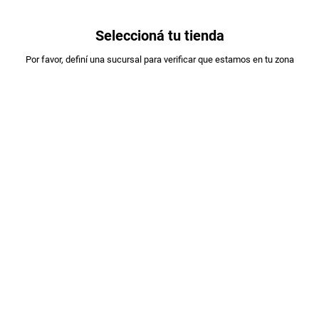
0
Seleccioná tu tienda
Estás en:
Por favor, definí una sucursal para verificar que estamos en tu zona
A DESIGNAR
VINO ALAMOS PINOT NOIR RESER X750CC
PLU
:
139231