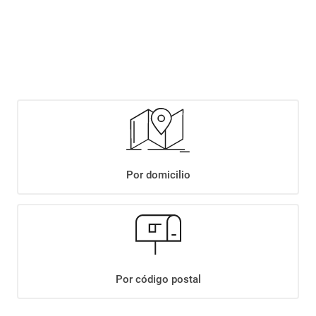
Este producto se encuentra agotado temporalmente. Completá tus datos y
te avisaremos cuando haya stock disponible.
Notificarme si hay stock
Por domicilio
+
Descripción
+
VINO ALAMOS PINOT NOIR RESER X750CC
Por código postal
Datos Técnicos