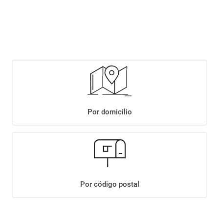
$
2149
,
90
Agregar
Compartir:
Por domicilio
+
Descripción
+
TOSTADAS MOLINOS ALA DE ARROZ INTEGRAL X 150GR
Datos Técnicos
Por código postal
¡Suscribite a nuestro newsletter!
Recibí las ofertas y novedades en tu buzón.