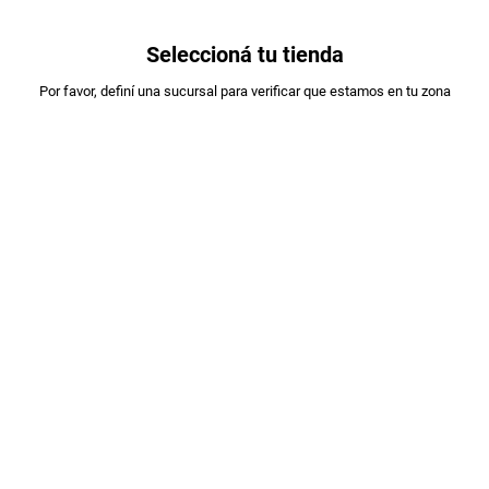
0
Seleccioná tu tienda
Estás en:
Por favor, definí una sucursal para verificar que estamos en tu zona
MOLINOS ALA
TOSTADAS MOLINOS ALA DE ARROZ
INTEGRAL X 150GR
PLU
:
36209