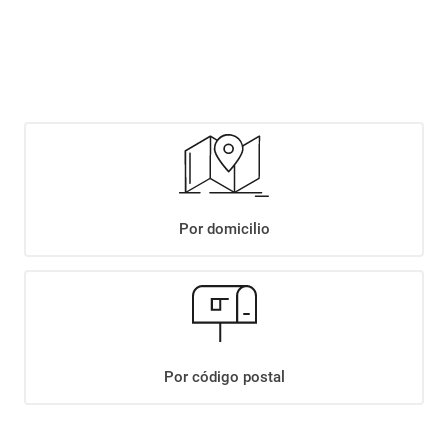
$
2649
,
90
Agregar
Compartir:
Por domicilio
+
Descripción
+
TOSTADAS MOLINOS ALA ARROZ INTEGRAL S/SAL X150GR
Datos Técnicos
Por código postal
¡Suscribite a nuestro newsletter!
Recibí las ofertas y novedades en tu buzón.