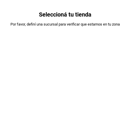
0
Seleccioná tu tienda
Estás en:
Por favor, definí una sucursal para verificar que estamos en tu zona
MOLINOS ALA
TOSTADAS MOLINOS ALA ARROZ
INTEGRAL S/SAL X150GR
PLU
:
72116