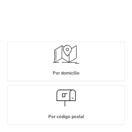
Este producto se encuentra agotado temporalmente. Completá tus datos y
te avisaremos cuando haya stock disponible.
Notificarme si hay stock
Por domicilio
+
Descripción
+
SNACK PALITOS DE MAIZ X160GR
Por código postal
Datos Técnicos