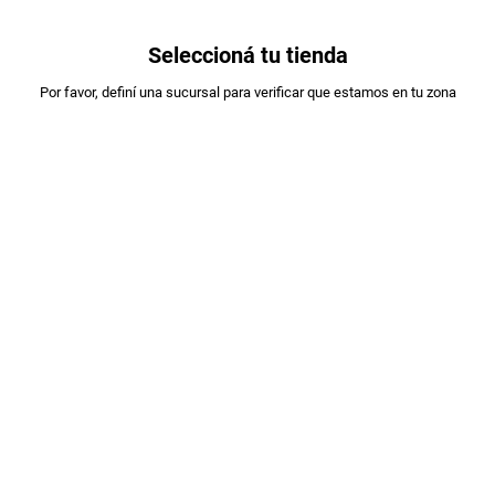
0
Seleccioná tu tienda
Estás en:
Por favor, definí una sucursal para verificar que estamos en tu zona
COMPRAPYME
SNACK PALITOS DE MAIZ X160GR
PLU
:
4384811