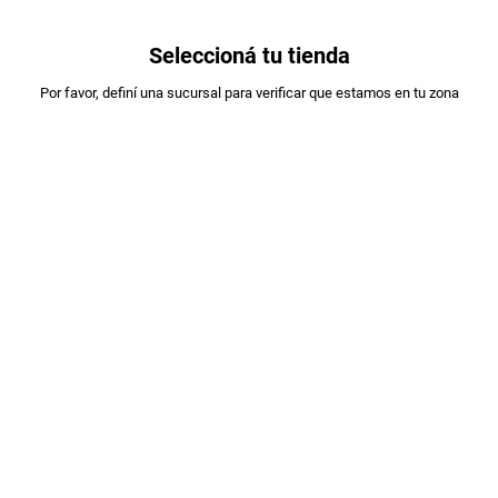
0
Seleccioná tu tienda
Estás en:
Por favor, definí una sucursal para verificar que estamos en tu zona
COMPRAPYME
SNACK MINI ARROCITAS QUESO ROMANO
X53GR
PLU
:
180041