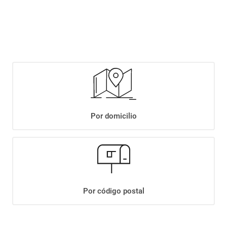
$
4749
,
90
Agregar
Compartir:
Por domicilio
+
Descripción
+
PAPAS PRINGLES TUBO ORIGINAL X 109 GRS
Datos Técnicos
Por código postal
¡Suscribite a nuestro newsletter!
Recibí las ofertas y novedades en tu buzón.