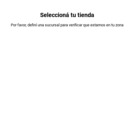
0
Seleccioná tu tienda
Estás en:
Por favor, definí una sucursal para verificar que estamos en tu zona
PRINGLES
PAPAS PRINGLES TUBO ORIGINAL X 109
GRS
PLU
:
720915