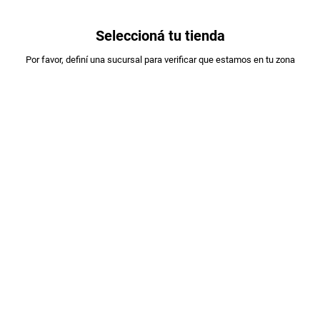
0
Seleccioná tu tienda
Estás en:
Por favor, definí una sucursal para verificar que estamos en tu zona
LAYS
PAPAS LAYS CLASICAS X 85 GRS
PLU
:
674545