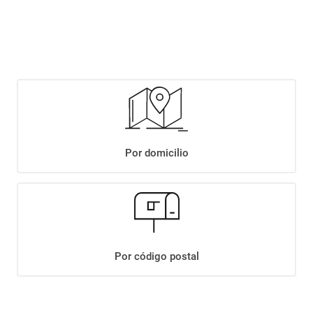
$
3279
,
90
Agregar
Compartir:
Por domicilio
+
Descripción
+
PAPAS LAYS CLASICAS X 85 GRS
Datos Técnicos
Por código postal
¡Suscribite a nuestro newsletter!
Recibí las ofertas y novedades en tu buzón.