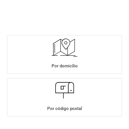
$
2599
,
90
Agregar
Compartir:
Por domicilio
+
Descripción
+
PAPAS FRITAS KRACHITOS C/AMERICANO X105GR
Datos Técnicos
Por código postal
¡Suscribite a nuestro newsletter!
Recibí las ofertas y novedades en tu buzón.