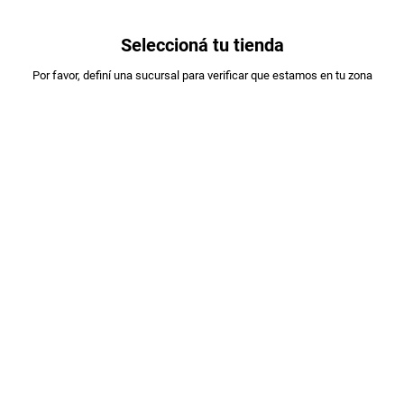
0
Seleccioná tu tienda
Estás en:
Por favor, definí una sucursal para verificar que estamos en tu zona
KRACHITO
PAPAS FRITAS KRACHITOS C/AMERICANO
X105GR
PLU
:
208933