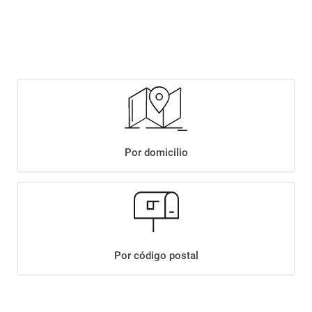
$
9199
,
90
x
kg
Agregar
Compartir:
Por domicilio
+
Descripción
+
PAN ROMBO MOLINO CAÑUELAS XKG
Datos Técnicos
Por código postal
¡Suscribite a nuestro newsletter!
Recibí las ofertas y novedades en tu buzón.