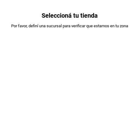
0
Seleccioná tu tienda
Estás en:
Por favor, definí una sucursal para verificar que estamos en tu zona
MOLINOS CAÑUELAS
PAN ROMBO MOLINO CAÑUELAS XKG
PLU
:
24083