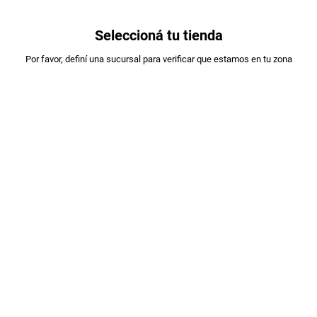
0
Seleccioná tu tienda
Estás en:
Por favor, definí una sucursal para verificar que estamos en tu zona
A DESIGNAR
PAN DE CAMPO RUSTICO XUN
PLU
:
87076