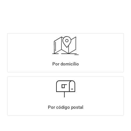
$
1149
,
90
Agregar
Compartir:
Por domicilio
+
Descripción
+
PAN DE CAMPO RUSTICO XUN
Datos Técnicos
Por código postal
¡Suscribite a nuestro newsletter!
Recibí las ofertas y novedades en tu buzón.