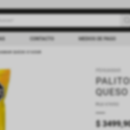
uscas?
s buscados
AS
CONTACTO
MEDIOS DE PAGO
UAMAR QUESO X165GR
PEHUAMAR
PALIT
QUESO
PLU
:
676552
$
3499
,
9