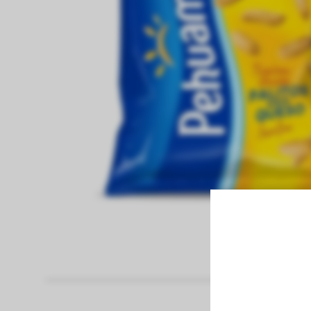
fiambreria
Pan
Papel Higienico
panaderia
pastas frescas
congelados
bebidas sin alcohol
bebidas con alcohol
vinos
limpieza