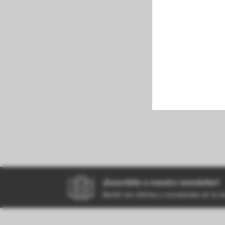
perfumeria
kiosco
bazar
¡Suscribite a nuestro newsletter!
Recibí las ofertas y novedades en tu 