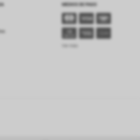
SA
MEDIOS DE PAGO
tes
Ver más