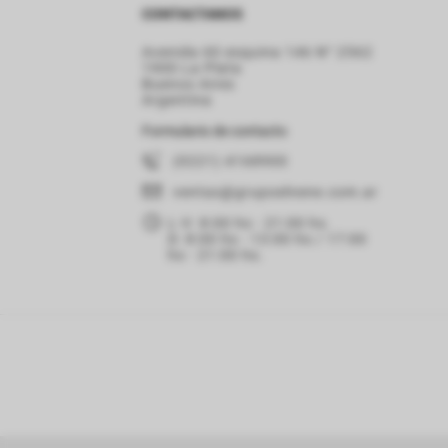
CONTACTANOS
Avenida 60 esquina 146 N° 2562
1900 La Plata
Buenos Aires
Argentina
Formulario de contacto
(0221) 4168900
ventas
@grupoelnene.com.ar
L-V: 8:00 hs - 21:00 hs.
D: 8:00 hs - 13:00 hs / 17:00
hs - 21:00 hs.