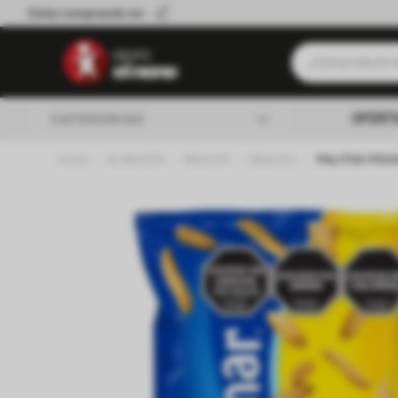
Estás comprando en:
¿Qué producto b
Términos má
OFERT
CATEGORIAS
Leche
ALMACEN
SNACKS
SNACKS
PALITOS PEH
Queso
almacen
Cerveza
Galletitas
lacteos
Yerba
verduleria
Aceite
Fideos
carniceria
Cafe