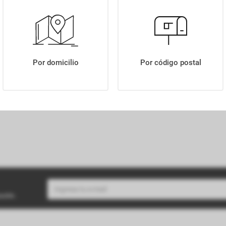
PALITOS PEHUAMAR QUESO X165GR
Por domicilio
Por código postal
buzón.