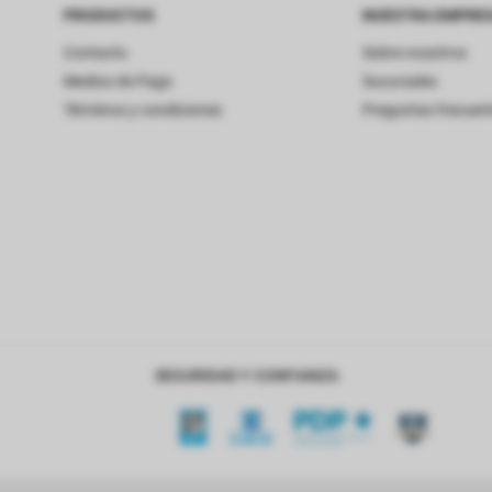
PRODUCTOS
NUESTRA EMPRE
Contacto
Sobre nosotros
Medios de Pago
Sucursales
Términos y condiciones
Preguntas frecuen
SEGURIDAD Y CONFIANZA