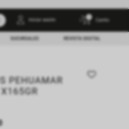
0
Iniciar sesión
SUCURSALES
REVISTA DIGITAL
OS PEHUAMAR
 X165GR
0