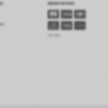
SA
MEDIOS DE PAGO
tes
Ver más