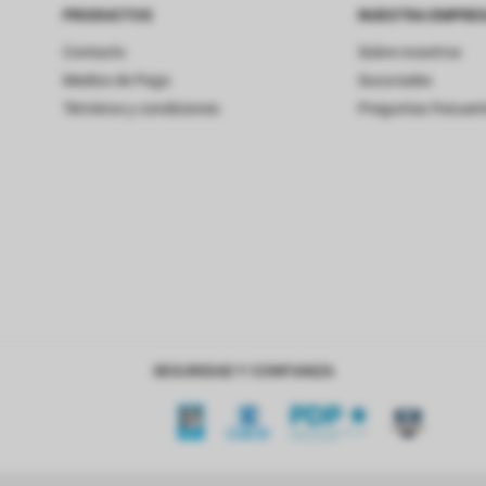
PRODUCTOS
NUESTRA EMPRE
Contacto
Sobre nosotros
Medios de Pago
Sucursales
Términos y condiciones
Preguntas frecuen
SEGURIDAD Y CONFIANZA