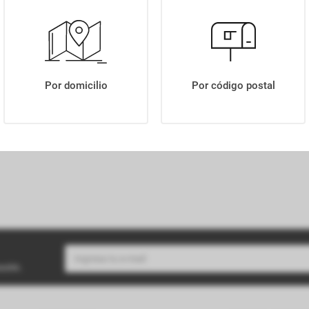
NACHOS MACRITAS QUESO Y JALAPEÑO X90GR
Por domicilio
Por código postal
buzón.