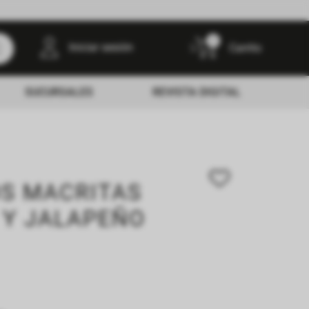
0
Iniciar sesión
SUCURSALES
REVISTA DIGITAL
S MACRITAS
 Y JALAPEÑO