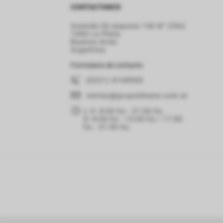
CONTACTANOS
Avenida 60 esquina 146 N° 2562
1900 La Plata
Buenos Aires
Argentina
Formulario de contacto
(0221) 4168900
ventas
@grupoelnene.com.ar
L-V: 8:00 hs - 21:00 hs.
D: 8:00 hs - 13:00 hs / 17:00
hs - 21:00 hs.