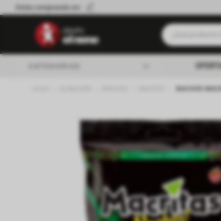
Estás comprando en:
¿Qué producto b
Términos má
OFERT
CATEGORIAS
Leche
ALMACEN
SNACKS
SNACKS
NACHOS MACR
Queso
almacen
Cerveza
Galletitas
lacteos
Yerba
verduleria
Aceite
Fideos
carniceria
Cafe