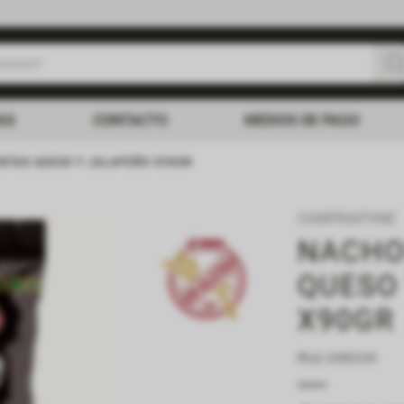
uscas?
s buscados
AS
CONTACTO
MEDIOS DE PAGO
ITAS QUESO Y JALAPEÑO X90GR
COMPRAPYME
NACHO
QUESO
X90GR
PLU
:
4380239