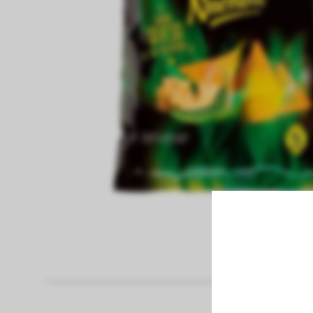
fiambreria
Pan
Papel Higienico
panaderia
pastas frescas
congelados
bebidas sin alcohol
bebidas con alcohol
vinos
limpieza