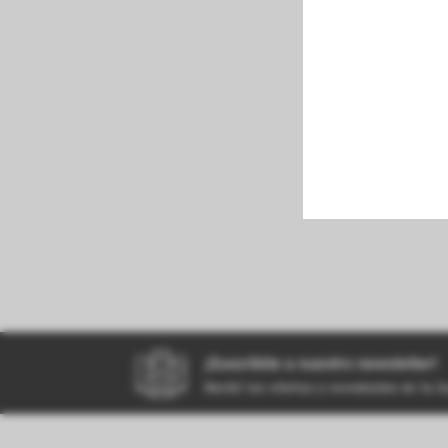
perfumeria
kiosco
bazar
¡Suscribite a nuestro newsletter!
Recibí las ofertas y novedades en tu 