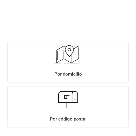
$
1899
,
90
$
2179
,
90
Agregar
Por domicilio
Compartir:
+
Descripción
+
LECHE LA SERENISIMA X1L REDUC.EN LACTOSA SACHET
Datos Técnicos
Por código postal
¡Suscribite a nuestro newsletter!