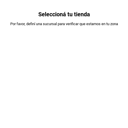
0
Seleccioná tu tienda
Estás en:
Por favor, definí una sucursal para verificar que estamos en tu zona
OFERTAS
SERENISIMA
LECHE LA SERENISIMA X1L REDUC.EN
LACTOSA SACHET
PLU
:
26002