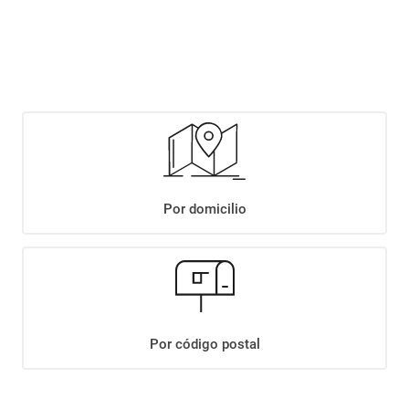
$
2769
,
90
Agregar
Compartir:
Por domicilio
+
Descripción
+
LECHE LA SERENISIMA PARC.DESC.1% UAT PET X1LT
Datos Técnicos
Por código postal
¡Suscribite a nuestro newsletter!
Recibí las ofertas y novedades en tu buzón.