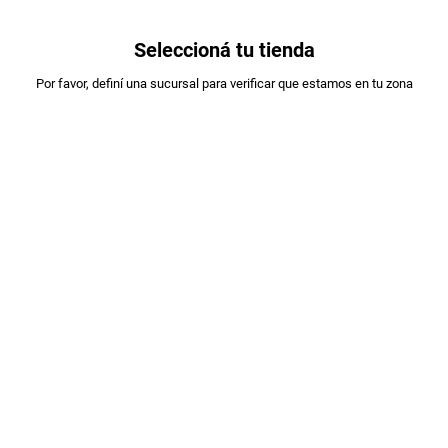
0
Seleccioná tu tienda
Estás en:
Por favor, definí una sucursal para verificar que estamos en tu zona
SERENISIMA
LECHE LA SERENISIMA PARC.DESC.1% UAT
PET X1LT
PLU
:
20560