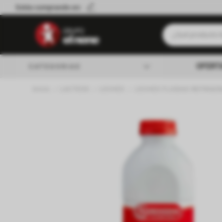
Estás comprando en:
¿Qué producto b
Términos má
OFERT
CATEGORIAS
Leche
LACTEOS
LECHES
LECHES FLUIDAS REFRIGE
Queso
almacen
Cerveza
Galletitas
lacteos
Yerba
verduleria
Aceite
Fideos
carniceria
Cafe