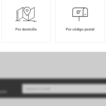
LECHE LA SERENISIMA ENTERA 3% UAT PET X1LT
Por domicilio
Por código postal
buzón.