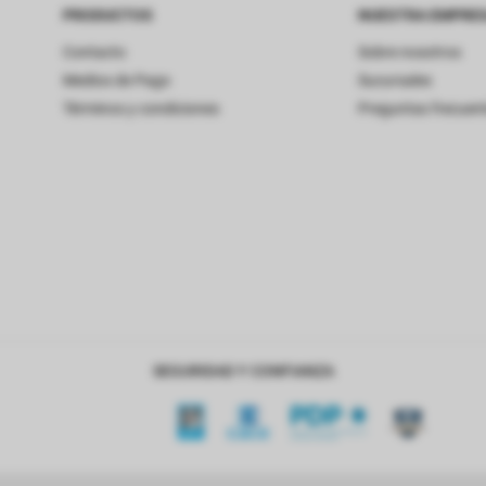
PRODUCTOS
NUESTRA EMPRE
Contacto
Sobre nosotros
Medios de Pago
Sucursales
Términos y condiciones
Preguntas frecuen
SEGURIDAD Y CONFIANZA