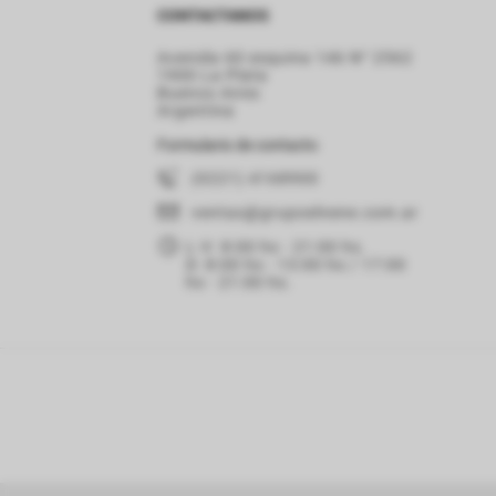
CONTACTANOS
Avenida 60 esquina 146 N° 2562
1900 La Plata
Buenos Aires
Argentina
Formulario de contacto
(0221) 4168900
ventas
@grupoelnene.com.ar
L-V: 8:00 hs - 21:00 hs.
D: 8:00 hs - 13:00 hs / 17:00
hs - 21:00 hs.