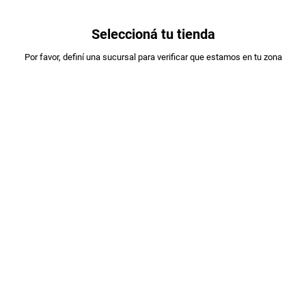
0
Seleccioná tu tienda
Estás en:
Por favor, definí una sucursal para verificar que estamos en tu zona
OFERTAS
A DESIGNAR
LECHE ARMONIA ENTERA SACHET X1L
PLU
:
25009