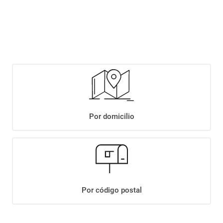
$
1789
,
90
$
2049
,
90
Agregar
Compartir:
Por domicilio
+
Descripción
+
LECHE ARMONIA ENTERA SACHET X1L
Datos Técnicos
Por código postal
¡Suscribite a nuestro newsletter!
Recibí las ofertas y novedades en tu buzón.