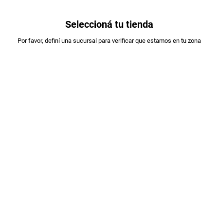
0
Seleccioná tu tienda
Estás en:
Por favor, definí una sucursal para verificar que estamos en tu zona
OFERTAS
A DESIGNAR
LECHE ARMONIA 2% DES.X1LT SACHET
PLU
:
2306