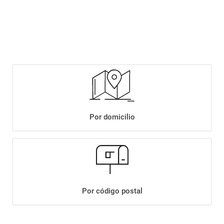
$
1789
,
90
$
2049
,
90
Agregar
Compartir:
Por domicilio
+
Descripción
+
LECHE ARMONIA 2% DES.X1LT SACHET
Datos Técnicos
Por código postal
¡Suscribite a nuestro newsletter!
Recibí las ofertas y novedades en tu buzón.