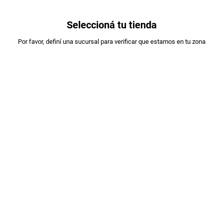
0
Seleccioná tu tienda
Estás en:
Por favor, definí una sucursal para verificar que estamos en tu zona
TRAVIATA
GALLETITAS TRAVIATA PACK X3 X324GR
PLU
:
576088