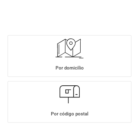
$
2449
,
90
Agregar
Compartir:
Por domicilio
+
Descripción
+
GALLETITAS TRAVIATA PACK X3 X324GR
Datos Técnicos
Por código postal
¡Suscribite a nuestro newsletter!
Recibí las ofertas y novedades en tu buzón.