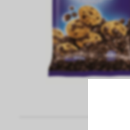
fiambreria
Pan
Papel Higienico
panaderia
pastas frescas
congelados
bebidas sin alcohol
bebidas con alcohol
vinos
limpieza