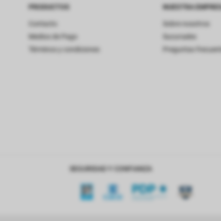
PRODUCTOS
NUESTRA EMPRE
Contacto
Sobre nosotros
Medios de Pago
Sucursales
Términos y condiciones
Preguntas frecuen
SEGURIDAD Y CONFIANZA