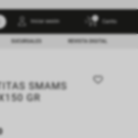
0
Iniciar sesión
SUCURSALES
REVISTA DIGITAL
TITAS SMAMS
X150 GR
0