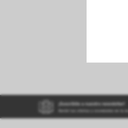
perfumeria
kiosco
bazar
¡Suscribite a nuestro newsletter!
Recibí las ofertas y novedades en tu 