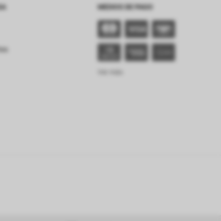
SA
MEDIOS DE PAGO
tes
Ver más