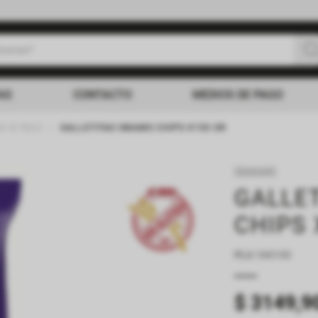
uscas?
s buscados
AS
CONTACTO
MEDIOS DE PAGO
S S/TACC
GALLETITAS SMAMS CHIPS X150 GR
SMAMS
GALLE
CHIPS 
PLU
:
540100
$
3149
,
9