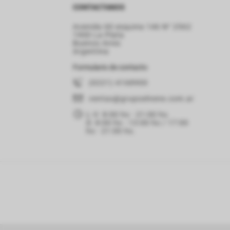
CONTACTANOS
Avenida 60 esquina 146 N° 2562
1900 La Plata
Buenos Aires
Argentina
Formulario de contacto
(0221) 4168900
ventas
@grupoelnene.com.ar
L-V: 8:00 hs - 21:00 hs.
D: 8:00 hs - 13:00 hs / 17:00
hs - 21:00 hs.