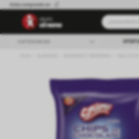
Estás comprando en:
¿Qué producto b
Términos má
OFERT
CATEGORIAS
Leche
ALMACEN
DESAYUNO Y MERIENDA
GALLETITA
Queso
almacen
Cerveza
Galletitas
lacteos
Yerba
verduleria
Aceite
Fideos
carniceria
Cafe