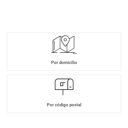
$
1649
,
90
Agregar
Compartir:
Por domicilio
+
Descripción
+
GALLETITAS REX ORIGINAL X75GR.
Datos Técnicos
Por código postal
¡Suscribite a nuestro newsletter!
Recibí las ofertas y novedades en tu buzón.