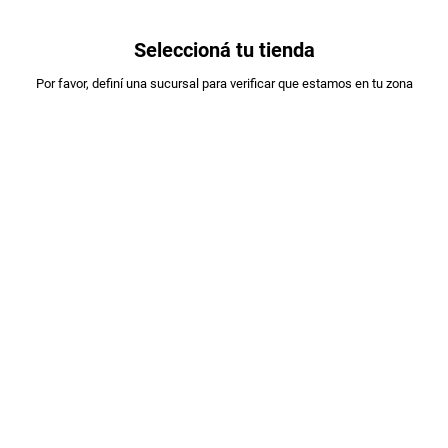
0
Seleccioná tu tienda
Estás en:
Por favor, definí una sucursal para verificar que estamos en tu zona
REX
GALLETITAS REX ORIGINAL X75GR.
PLU
:
75356