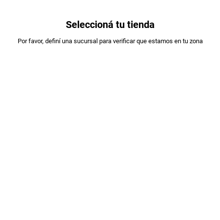
0
Seleccioná tu tienda
Estás en:
Por favor, definí una sucursal para verificar que estamos en tu zona
CLUB SOCIAL
GALLETITAS CLUB SOCIAL X144GR
PLU
:
57774