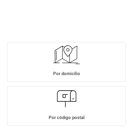
Este producto se encuentra agotado temporalmente. Completá tus datos y
te avisaremos cuando haya stock disponible.
Notificarme si hay stock
Por domicilio
+
Descripción
+
GALLETITAS CLUB SOCIAL X144GR
Por código postal
Datos Técnicos