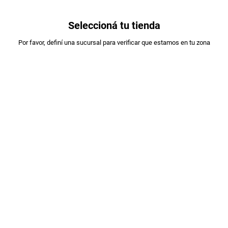
0
Seleccioná tu tienda
Estás en:
Por favor, definí una sucursal para verificar que estamos en tu zona
COMPRAPYME
GALLETAS DE ARROZ CRAKINES X120GR
PLU
:
438019