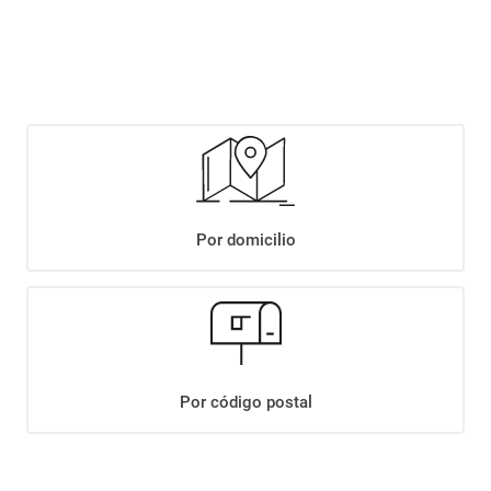
$
2349
,
90
Agregar
Compartir:
Por domicilio
+
Descripción
+
GALLETAS DE ARROZ CRAKINES X120GR
Datos Técnicos
Por código postal
¡Suscribite a nuestro newsletter!
Recibí las ofertas y novedades en tu buzón.