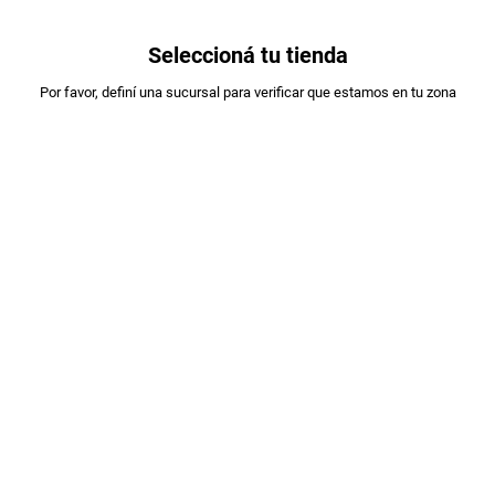
0
Seleccioná tu tienda
Estás en:
Por favor, definí una sucursal para verificar que estamos en tu zona
SERENISIMA
DULCE DE LECHE SERENISIMA ESTILO
COLONIAL X 400G
PLU
:
120205