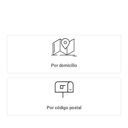
$
3689
,
90
Agregar
Compartir:
Por domicilio
+
Descripción
+
DULCE DE LECHE SERENISIMA ESTILO COLONIAL X 400G
Datos Técnicos
Por código postal
¡Suscribite a nuestro newsletter!
Recibí las ofertas y novedades en tu buzón.