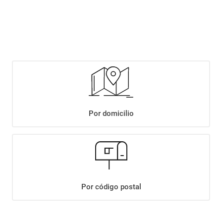
$
3499
,
90
Agregar
Compartir:
Por domicilio
+
Descripción
+
DULCE DE LECHE ORIGINAL VACALIN X400GR
Datos Técnicos
Por código postal
¡Suscribite a nuestro newsletter!
Recibí las ofertas y novedades en tu buzón.