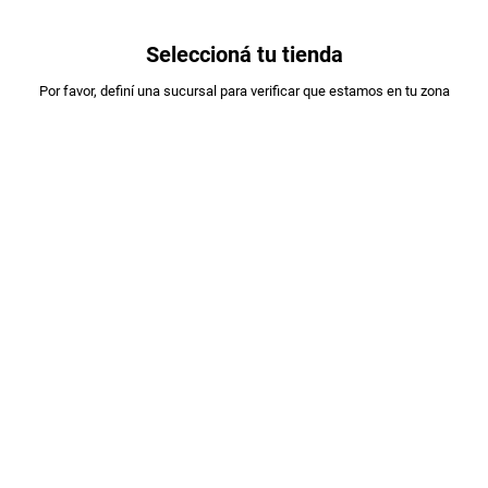
0
Seleccioná tu tienda
Estás en:
Por favor, definí una sucursal para verificar que estamos en tu zona
VACALIN
DULCE DE LECHE ORIGINAL VACALIN
X400GR
PLU
:
900411