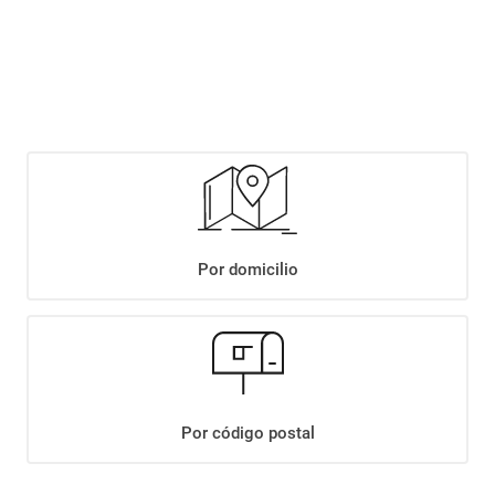
$
3279
,
90
Agregar
Por domicilio
Compartir:
+
Descripción
+
DULCE DE LECHE SERENISIMA CLASICO X400GR
Datos Técnicos
Por código postal
¡Suscribite a nuestro newsletter!