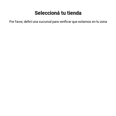
0
Seleccioná tu tienda
Estás en:
Por favor, definí una sucursal para verificar que estamos en tu zona
OFERTAS
SERENISIMA
DULCE DE LECHE SERENISIMA CLASICO
X400GR
PLU
:
120304