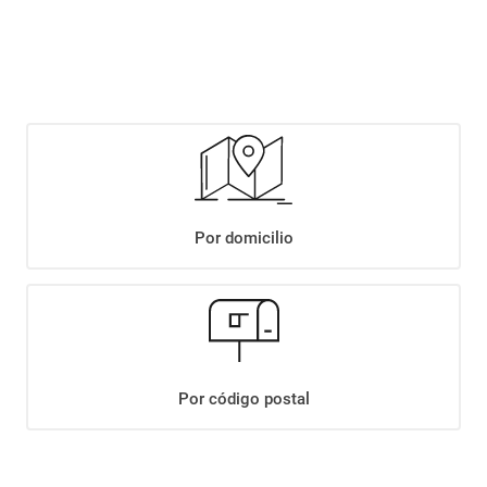
$
5949
,
90
Agregar
Compartir:
Por domicilio
+
Descripción
+
DORITOS QUESO X 129 GR
Datos Técnicos
Por código postal
¡Suscribite a nuestro newsletter!
Recibí las ofertas y novedades en tu buzón.