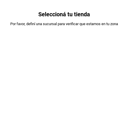
0
Seleccioná tu tienda
Estás en:
Por favor, definí una sucursal para verificar que estamos en tu zona
DORITOS
DORITOS QUESO X 129 GR
PLU
:
67465