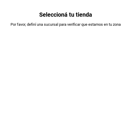
0
Seleccioná tu tienda
Estás en:
Por favor, definí una sucursal para verificar que estamos en tu zona
MOLINOS CAÑUELAS
CREMONA MOLINOS CAÑUELAS XUN
PLU
:
90012