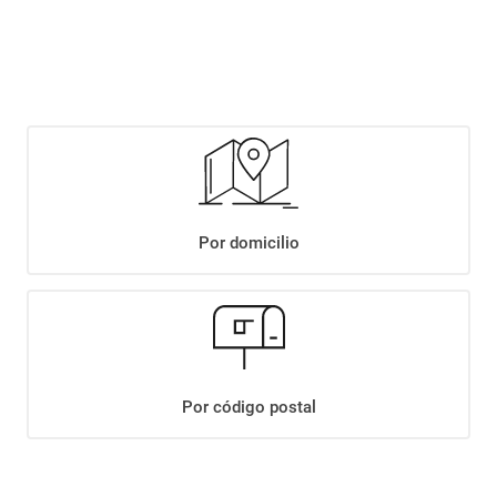
$
4499
,
90
Agregar
Compartir:
Por domicilio
+
Descripción
+
CREMONA MOLINOS CAÑUELAS XUN
Datos Técnicos
Por código postal
¡Suscribite a nuestro newsletter!
Recibí las ofertas y novedades en tu buzón.