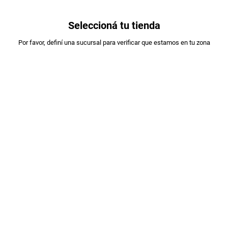
0
Seleccioná tu tienda
Estás en:
Por favor, definí una sucursal para verificar que estamos en tu zona
OFERTAS
STELLA ARTOIS
CERVEZA QUILMES STOUT-BOCK LATA
X473CC
PLU
:
3613