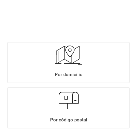
$
2199
,
90
$
2589
,
90
Agregar
Por domicilio
Compartir:
+
Descripción
+
CERVEZA QUILMES STOUT-BOCK LATA X473CC
Datos Técnicos
Por código postal
¡Suscribite a nuestro newsletter!