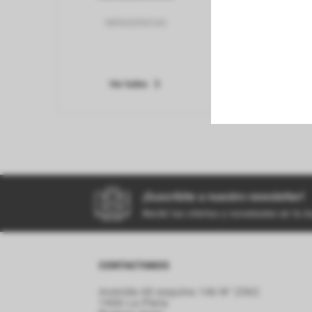
perfumeria
MENUDENCIAS
POLL
CERD
kiosco
Ver todos
Ver todo
bazar
¡Suscribite a nuestro newsletter!
Recibí las ofertas y novedades en tu 
CONTACTANOS
Avenida 60 esquina 146 N° 2562
1900 La Plata