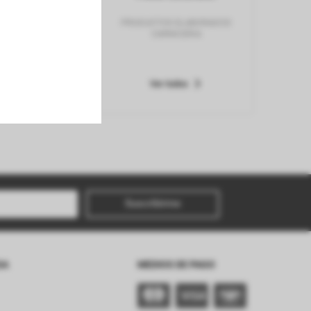
TERNERA ESPECIAL
PRODUCTOS ELABORADOS
CARNICERIA
OVILLO ENVASADA
 todos
Ver todos
Suscribirme
SA
MEDIOS DE PAGO