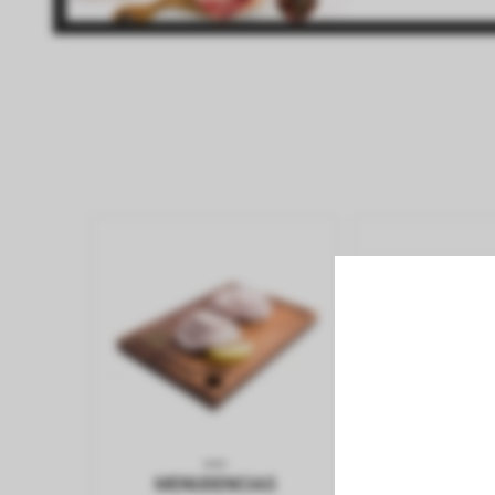
fiambreria
Papel Higienico
Pan
panaderia
pastas frescas
congelados
bebidas sin alcohol
bebidas con alcohol
vinos
limpieza
MENUDENCIAS
CARNES B