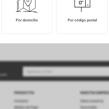
OS
EMBUTIDOS CARNES
CARNES DE 
O
CARNE DE N
Por domicilio
Por código postal
s
Ver todos
Ver
buzón.
PRODUCTOS
NUESTRA EMPRE
Contacto
Sobre nosotros
Medios de Pago
Sucursales