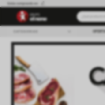
Estás comprando en:
¿Qué producto b
Términos má
OFERT
CATEGORIAS
Leche
Queso
almacen
Cerveza
Galletitas
lacteos
Cafe
verduleria
Yerba
Aceite
carniceria
Fideos