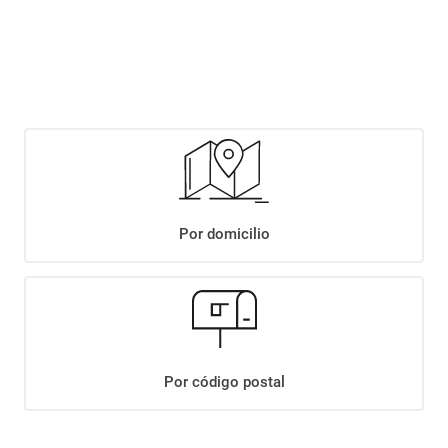
$
16
.
999
,
90
x
kg
$
19
.
999
,
90
x
kg
Agregar
Compartir:
Por domicilio
+
Descripción
+
CARNE PICADA ESPECIAL XKG
Datos Técnicos
Por código postal
¡Suscribite a nuestro newsletter!
Recibí las ofertas y novedades en tu buzón.