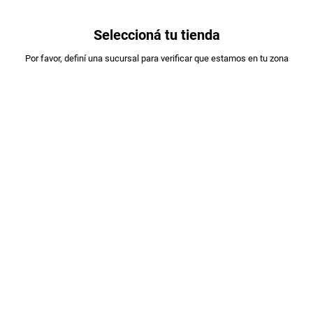
0
Seleccioná tu tienda
Estás en:
Por favor, definí una sucursal para verificar que estamos en tu zona
OFERTAS
A DESIGNAR
CARNE PICADA ESPECIAL XKG
PLU
:
80012