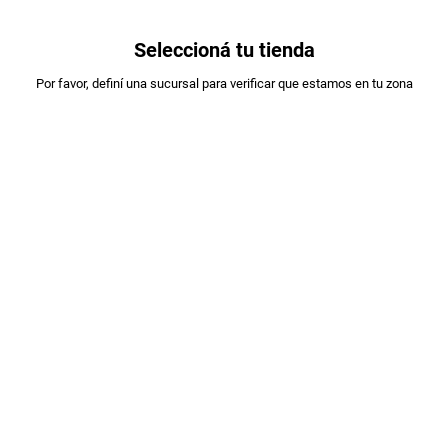
0
Seleccioná tu tienda
Estás en:
Por favor, definí una sucursal para verificar que estamos en tu zona
KROMATICA ALIMENTOS
CAFE NESCAFE DOLCA SUAVE X170GR DP
PLU
:
132115