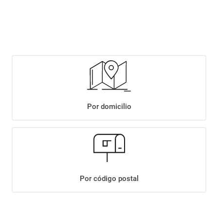
$
8299
,
90
Agregar
Compartir:
Por domicilio
+
Descripción
+
CAFE NESCAFE DOLCA SUAVE X170GR DP
Datos Técnicos
Por código postal
¡Suscribite a nuestro newsletter!
Recibí las ofertas y novedades en tu buzón.