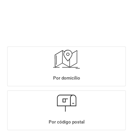
Este producto se encuentra agotado temporalmente. Completá tus datos y
te avisaremos cuando haya stock disponible.
Notificarme si hay stock
Por domicilio
+
Descripción
Por código postal
+
BUDIN MANZANA Y CANELA D Y D X250GR
Datos Técnicos