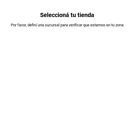
0
Seleccioná tu tienda
Estás en:
Por favor, definí una sucursal para verificar que estamos en tu zona
OFERTAS
A DESIGNAR
BUDIN MANZANA Y CANELA D Y D X250GR
PLU
:
190009